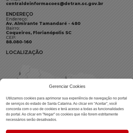
centraldeinformacoes@detran.sc.gov.br
ENDEREÇO
Endereço:
Av. Almirante Tamandaré - 480
Bairro:
Coqueiros, Florianópolis SC
CEP:
88.080-160
LOCALIZAÇÃO
Gerenciar Cookies
Utilizamos cookies para aprimorar sua experiência de navegação no portal
de serviços do estado de Santa Catarina. Ao clicar em “Aceitar”, você
concorda com o uso de cookies e terá acesso a todas as funcionalidades
do portal. Ao clicar em "Negar" os cookies que não forem estritamente
necessários serão desativados.