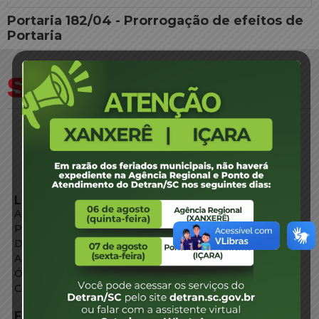
Portaria 182/04 - Prorrogação de efeitos de
Portaria
LINKS EXTERNOS
Agência de Notícias
Portal de Serviços
Diário Oficial
Acesso à Informação
Órgãos do Governo
Conheça SC
FALE CONOSCO