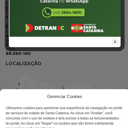
WhatsApp:
(48) 3664-1800
E-mail:
centraldeinformacoes@detran.sc.gov.br
ENDEREÇO
Endereço:
Av. Almirante Tamandaré - 480
Bairro:
Coqueiros, Florianópolis SC
CEP:
88.080-160
LOCALIZAÇÃO
Gerenciar Cookies
Utilizamos cookies para aprimorar sua experiência de navegação no portal
de serviços do estado de Santa Catarina. Ao clicar em “Aceitar”, você
concorda com o uso de cookies e terá acesso a todas as funcionalidades
do portal. Ao clicar em "Negar" os cookies que não forem estritamente