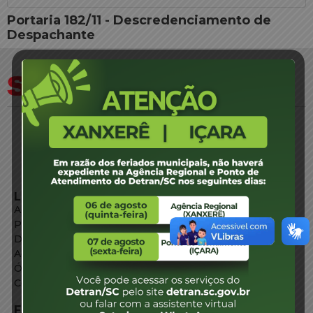
Portaria 182/11 - Descredenciamento de
Despachante
LINKS EXTERNOS
Agência de Notícias
Portal de Serviços
Diário Oficial
Acesso à Informação
Órgãos do Governo
Conheça SC
FALE CONOSCO