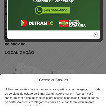
WhatsApp:
(48) 3664-1800
E-mail:
centraldeinformacoes@detran.sc.gov.br
ENDEREÇO
Endereço:
Av. Almirante Tamandaré - 480
Bairro:
Coqueiros, Florianópolis SC
CEP:
88.080-160
LOCALIZAÇÃO
Gerenciar Cookies
Utilizamos cookies para aprimorar sua experiência de navegação no portal
de serviços do estado de Santa Catarina. Ao clicar em “Aceitar”, você
concorda com o uso de cookies e terá acesso a todas as funcionalidades
do portal. Ao clicar em "Negar" os cookies que não forem estritamente