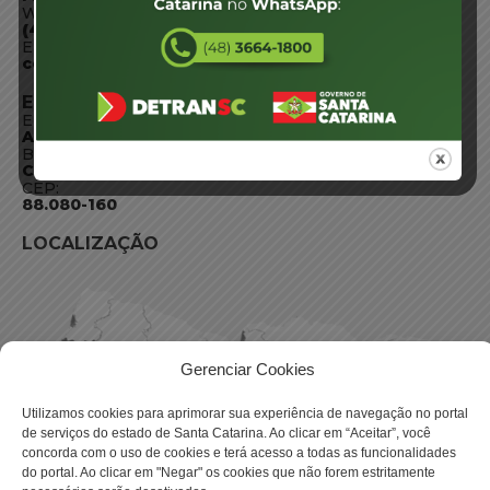
WhatsApp:
(48) 3664-1800
E-mail:
centraldeinformacoes@detran.sc.gov.br
ENDEREÇO
Endereço:
Av. Almirante Tamandaré - 480
Bairro:
Coqueiros, Florianópolis SC
CEP:
88.080-160
LOCALIZAÇÃO
Gerenciar Cookies
Utilizamos cookies para aprimorar sua experiência de navegação no portal
de serviços do estado de Santa Catarina. Ao clicar em “Aceitar”, você
concorda com o uso de cookies e terá acesso a todas as funcionalidades
do portal. Ao clicar em "Negar" os cookies que não forem estritamente