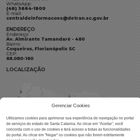
WhatsApp:
(48) 3664-1800
E-mail:
centraldeinformacoes@detran.sc.gov.br
ENDEREÇO
Endereço:
Av. Almirante Tamandaré - 480
Bairro:
Coqueiros, Florianópolis SC
CEP:
88.080-160
LOCALIZAÇÃO
Gerenciar Cookies
Utilizamos cookies para aprimorar sua experiência de navegação no portal
de serviços do estado de Santa Catarina. Ao clicar em “Aceitar”, você
concorda com o uso de cookies e terá acesso a todas as funcionalidades
do portal. Ao clicar em "Negar" os cookies que não forem estritamente