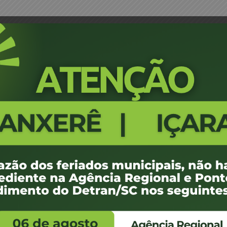
Despachante – Balneário Rincão
Portaria 1837/16 - Credenciame
659
100 KB
1
ovembro de 2016
ovembro de 2016