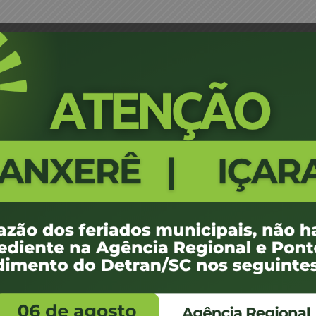
lvarás para fabricantes de placas
Portaria 184/04 - Normatização 
placas
1300
100 KB
1
e agosto de 2012
e agosto de 2012