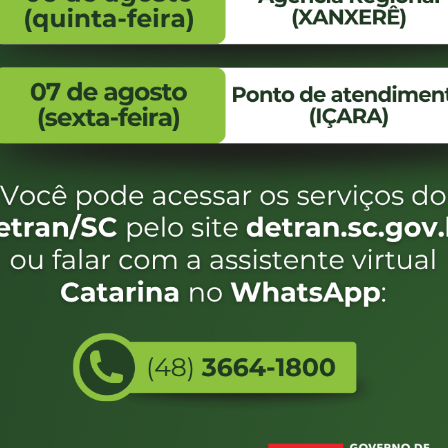
FALE CONOSCO
ENDEREÇO
WhatsApp:
Endereço:
(48) 3664-1800
Av. Almirante Taman
- 480
E-mail:
centraldeinformacoes@detran.sc.gov.br
Bairro:
Coqueiros, Florianópo
SC
CEP:
88.080-160
Utilizamos c
eservados SC - Governo de Santa Catarina |
Desenvolvimento
do estado de
e terá acess
não forem es