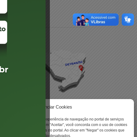
daré
lis
Gerenciar Cookies
ookies para aprimorar sua experiência de navegação no portal de serviços
 -
 Santa Catarina. Ao clicar em “Aceitar”, você concorda com o uso de cookies
o a todas as funcionalidades do portal. Ao clicar em "Negar" os cookies que
tritamente necessários serão desativados.