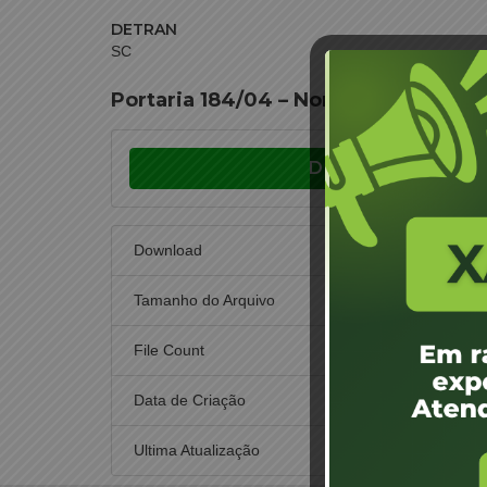
DETRAN
SC
Portaria 184/04 – Normatização de a
Download
Download
Tamanho do Arquivo
File Count
Data de Criação
1 d
Ultima Atualização
1 d