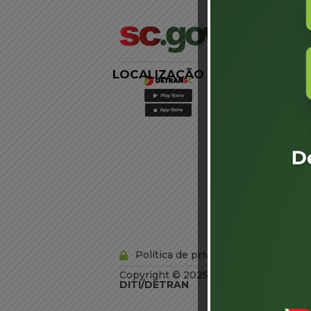
LOCALIZAÇÃO
LINKS
EXTERNOS
Agência de
Notícias
Portal de
Serviços
Diário Oficial
Acesso à
Informação
Órgãos do
Governo
Conheça SC
Política de privacidade
Copyright © 2025 Todos os Direitos R
DITI/DETRAN