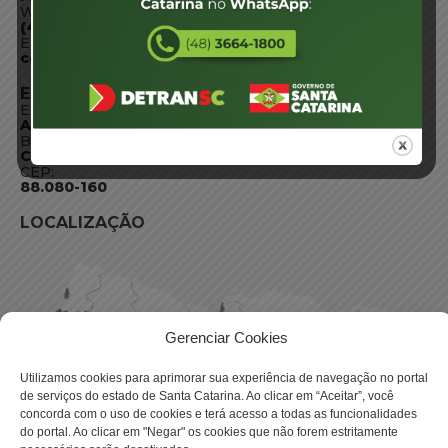
WhatsApp:
(48) 3664-1800
E-mail:
centraldeinformacoes@detran.sc.gov.br
ENDEREÇO
Endereço:
Av. Almirante Tamandaré - 480
Bairro:
Coqueiros, Florianópolis SC
CEP:
88.080-160
LOCALIZAÇÃO
Gerenciar Cookies
Utilizamos cookies para aprimorar sua experiência de navegação no portal
de serviços do estado de Santa Catarina. Ao clicar em “Aceitar”, você
concorda com o uso de cookies e terá acesso a todas as funcionalidades
do portal. Ao clicar em "Negar" os cookies que não forem estritamente