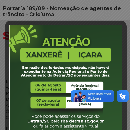
Portaria 189/09 - Nomeação de agentes de
trânsito - Criciúma
LINKS EXTERNOS
Agência de Notícias
Portal de Serviços
Diário Oficial
Acesso à Informação
Órgãos do Governo
Conheça SC
FALE CONOSCO