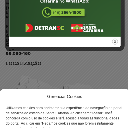
WhatsApp:
(48) 3664-1800
E-mail:
centraldeinformacoes@detran.sc.gov.br
ENDEREÇO
Endereço:
Av. Almirante Tamandaré - 480
Bairro:
Coqueiros, Florianópolis SC
CEP:
88.080-160
LOCALIZAÇÃO
Gerenciar Cookies
Utilizamos cookies para aprimorar sua experiência de navegação no portal
de serviços do estado de Santa Catarina. Ao clicar em “Aceitar”, você
concorda com o uso de cookies e terá acesso a todas as funcionalidades
do portal. Ao clicar em "Negar" os cookies que não forem estritamente