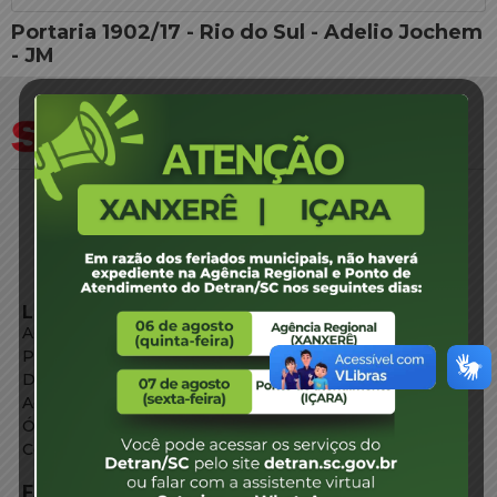
Portaria 1902/17 - Rio do Sul - Adelio Jochem
- JM
LINKS EXTERNOS
Agência de Notícias
Portal de Serviços
Diário Oficial
Acesso à Informação
Órgãos do Governo
Conheça SC
FALE CONOSCO