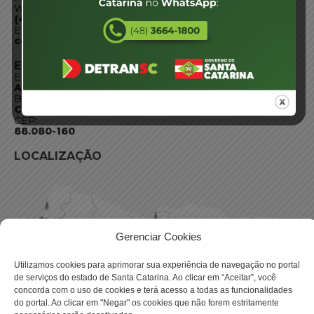
WhatsApp:
(48) 3664-1800
E-mail:
centraldeinformacoes@detran.sc.gov.br
ENDEREÇO
Endereço:
Av. Almirante Tamandaré - 480
Bairro:
Coqueiros, Florianópolis SC
CEP:
88.080-160
LOCALIZAÇÃO
Gerenciar Cookies
Utilizamos cookies para aprimorar sua experiência de navegação no portal
de serviços do estado de Santa Catarina. Ao clicar em “Aceitar”, você
concorda com o uso de cookies e terá acesso a todas as funcionalidades
do portal. Ao clicar em "Negar" os cookies que não forem estritamente