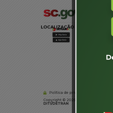
LOCALIZAÇÃO
LINKS
EXTERNOS
Agência de
Notícias
Portal de
Serviços
Diário Oficial
Acesso à
Informação
Órgãos do
Governo
Conheça SC
Política de privacidade
Copyright © 2025 Todos os Direitos R
DITI/DETRAN