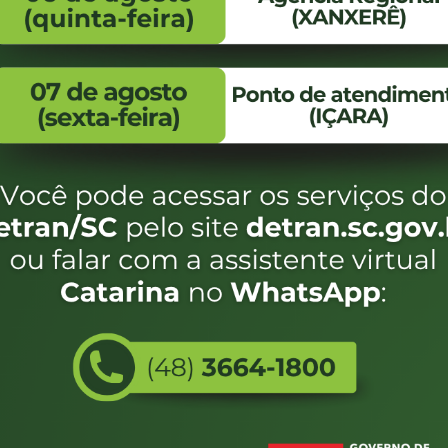
FALE CONOSCO
ENDEREÇO
WhatsApp:
Endereço:
(48) 3664-1800
Av. Almirante Taman
- 480
E-mail:
centraldeinformacoes@detran.sc.gov.br
Bairro:
Coqueiros, Florianópo
SC
CEP:
88.080-160
Utilizamos c
eservados SC - Governo de Santa Catarina |
Desenvolvimento
do estado de
e terá acess
não forem es