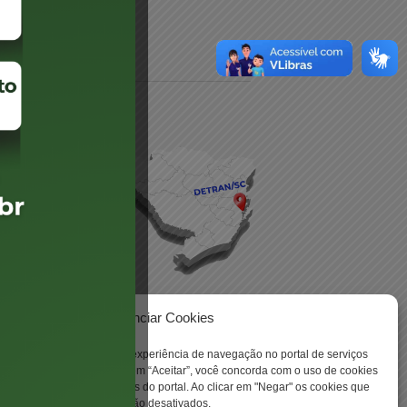
daré
lis
Gerenciar Cookies
ookies para aprimorar sua experiência de navegação no portal de serviços
 -
 Santa Catarina. Ao clicar em “Aceitar”, você concorda com o uso de cookies
o a todas as funcionalidades do portal. Ao clicar em "Negar" os cookies que
tritamente necessários serão desativados.