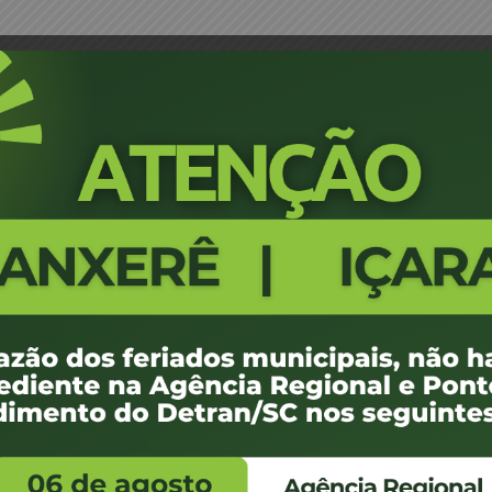
azo Processo Administrativo Punitivo 047/02
PORTARIA 191/2002 - Prorrogar 
Punitivo 047/02
1156
100 KB
1
e janeiro de 2008
e janeiro de 2008