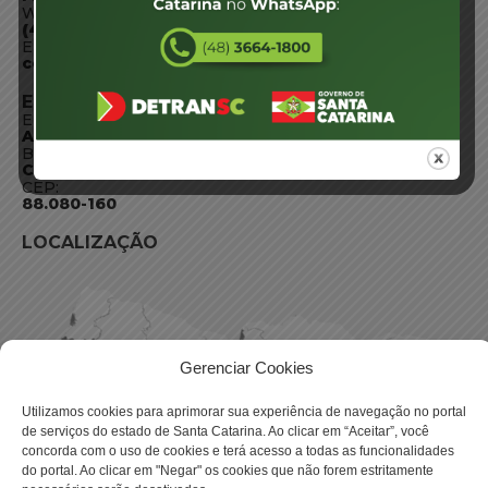
WhatsApp:
(48) 3664-1800
E-mail:
centraldeinformacoes@detran.sc.gov.br
ENDEREÇO
Endereço:
Av. Almirante Tamandaré - 480
Bairro:
Coqueiros, Florianópolis SC
CEP:
88.080-160
LOCALIZAÇÃO
Gerenciar Cookies
Utilizamos cookies para aprimorar sua experiência de navegação no portal
de serviços do estado de Santa Catarina. Ao clicar em “Aceitar”, você
concorda com o uso de cookies e terá acesso a todas as funcionalidades
do portal. Ao clicar em "Negar" os cookies que não forem estritamente