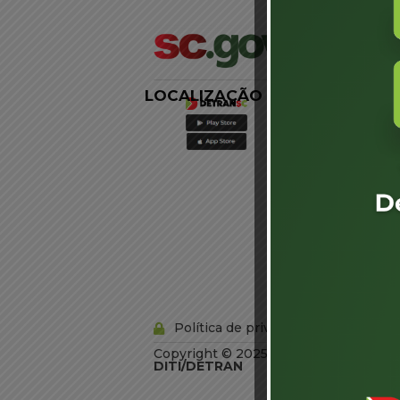
LOCALIZAÇÃO
LINKS
EXTERNOS
Agência de
Notícias
Portal de
Serviços
Diário Oficial
Acesso à
Informação
Órgãos do
Governo
Conheça SC
Política de privacidade
Copyright © 2025 Todos os Direitos R
DITI/DETRAN