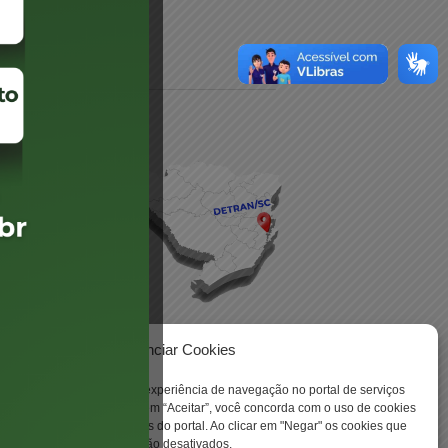
daré
lis
Gerenciar Cookies
ookies para aprimorar sua experiência de navegação no portal de serviços
 -
 Santa Catarina. Ao clicar em “Aceitar”, você concorda com o uso de cookies
o a todas as funcionalidades do portal. Ao clicar em "Negar" os cookies que
tritamente necessários serão desativados.