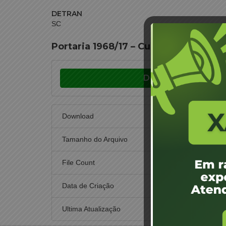
DETRAN
SC
Portaria 1968/17 – Curitibanos – Se
Download
Download
Tamanho do Arquivo
File Count
Data de Criação
22 de n
Ultima Atualização
22 de n