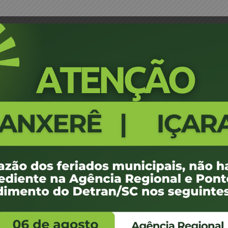
bastião Rogério do Amarante – JM
Portaria 1968/17 - Curitibanos 
425
100 KB
1
ovembro de 2017
ovembro de 2017