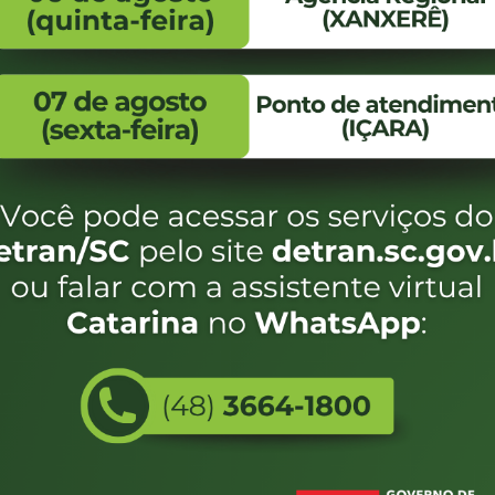
FALE CONOSCO
ENDEREÇO
WhatsApp:
Endereço:
(48) 3664-1800
Av. Almirante Taman
- 480
E-mail:
centraldeinformacoes@detran.sc.gov.br
Bairro:
Coqueiros, Florianópo
SC
CEP:
88.080-160
Utilizamos c
eservados SC - Governo de Santa Catarina |
Desenvolvimento
do estado de
e terá acess
não forem es