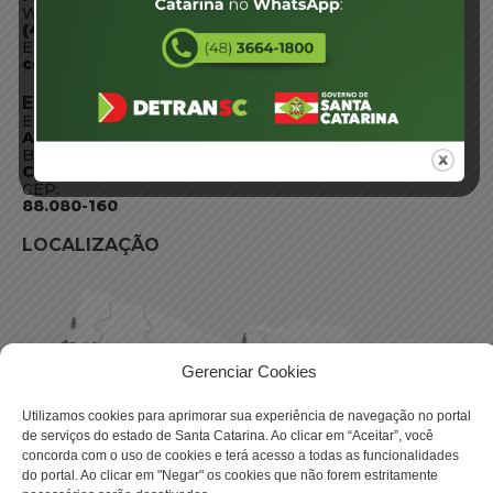
WhatsApp:
(48) 3664-1800
E-mail:
centraldeinformacoes@detran.sc.gov.br
ENDEREÇO
Endereço:
Av. Almirante Tamandaré - 480
Bairro:
Coqueiros, Florianópolis SC
CEP:
88.080-160
LOCALIZAÇÃO
Gerenciar Cookies
Utilizamos cookies para aprimorar sua experiência de navegação no portal
de serviços do estado de Santa Catarina. Ao clicar em “Aceitar”, você
concorda com o uso de cookies e terá acesso a todas as funcionalidades
do portal. Ao clicar em "Negar" os cookies que não forem estritamente