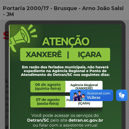
Portaria 2000/17 - Brusque - Arno João Salsi
- JM
LINKS EXTERNOS
Agência de Notícias
Portal de Serviços
Diário Oficial
Acesso à Informação
Órgãos do Governo
Conheça SC
FALE CONOSCO