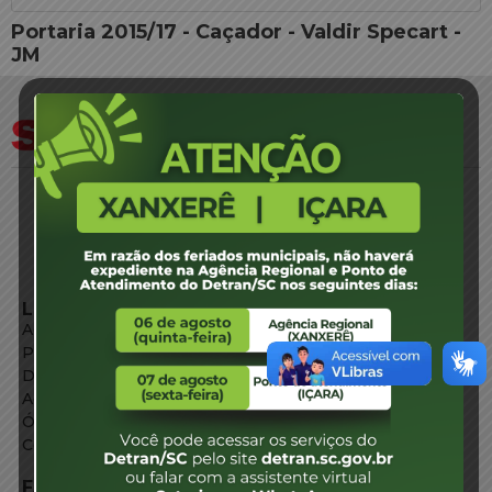
Portaria 2015/17 - Caçador - Valdir Specart -
JM
LINKS EXTERNOS
Agência de Notícias
Portal de Serviços
Diário Oficial
Acesso à Informação
Órgãos do Governo
Conheça SC
FALE CONOSCO