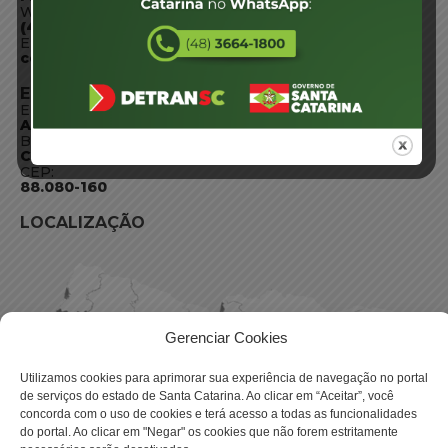
WhatsApp:
(48) 3664-1800
E-mail:
centraldeinformacoes@detran.sc.gov.br
ENDEREÇO
Endereço:
Av. Almirante Tamandaré - 480
Bairro:
Coqueiros, Florianópolis SC
CEP:
88.080-160
LOCALIZAÇÃO
Gerenciar Cookies
Utilizamos cookies para aprimorar sua experiência de navegação no portal
de serviços do estado de Santa Catarina. Ao clicar em “Aceitar”, você
concorda com o uso de cookies e terá acesso a todas as funcionalidades
do portal. Ao clicar em "Negar" os cookies que não forem estritamente