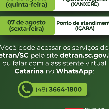
FALE CONOSCO
ENDEREÇO
WhatsApp:
Endereço:
(48) 3664-1800
Av. Almirante Taman
- 480
E-mail:
centraldeinformacoes@detran.sc.gov.br
Bairro:
Coqueiros, Florianópo
SC
CEP:
88.080-160
Utilizamos c
eservados SC - Governo de Santa Catarina |
Desenvolvimento
do estado de
e terá acess
não forem es