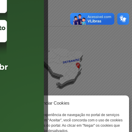
daré
lis
Gerenciar Cookies
ookies para aprimorar sua experiência de navegação no portal de serviços
 -
 Santa Catarina. Ao clicar em “Aceitar”, você concorda com o uso de cookies
o a todas as funcionalidades do portal. Ao clicar em "Negar" os cookies que
tritamente necessários serão desativados.