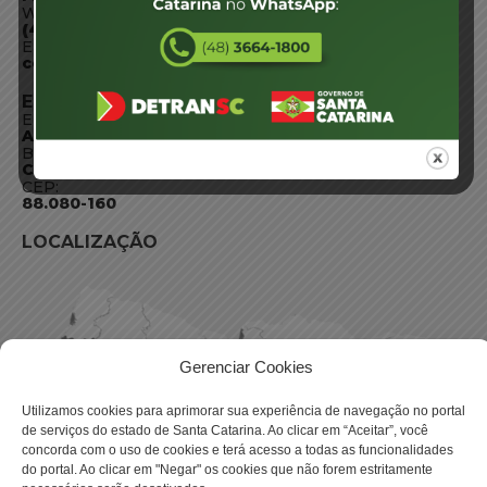
WhatsApp:
(48) 3664-1800
E-mail:
centraldeinformacoes@detran.sc.gov.br
ENDEREÇO
Endereço:
Av. Almirante Tamandaré - 480
Bairro:
Coqueiros, Florianópolis SC
CEP:
88.080-160
LOCALIZAÇÃO
Gerenciar Cookies
Utilizamos cookies para aprimorar sua experiência de navegação no portal
de serviços do estado de Santa Catarina. Ao clicar em “Aceitar”, você
concorda com o uso de cookies e terá acesso a todas as funcionalidades
do portal. Ao clicar em "Negar" os cookies que não forem estritamente