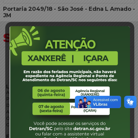
Portaria 2049/18 - São José - Edna L Amado -
JM
LINKS EXTERNOS
Agência de Notícias
Portal de Serviços
Diário Oficial
Acesso à Informação
Órgãos do Governo
Conheça SC
FALE CONOSCO