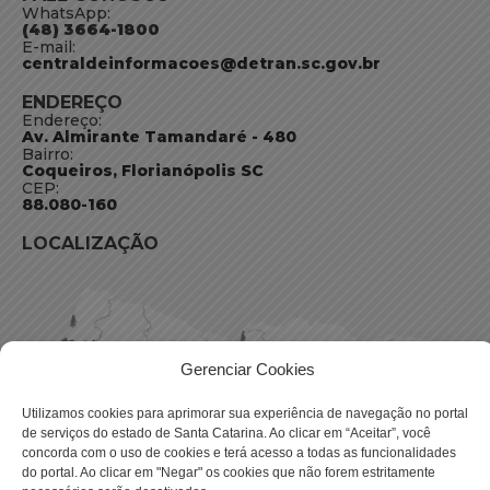
WhatsApp:
(48) 3664-1800
E-mail:
centraldeinformacoes@detran.sc.gov.br
ENDEREÇO
Endereço:
Av. Almirante Tamandaré - 480
Bairro:
Coqueiros, Florianópolis SC
CEP:
88.080-160
LOCALIZAÇÃO
Gerenciar Cookies
Utilizamos cookies para aprimorar sua experiência de navegação no portal
de serviços do estado de Santa Catarina. Ao clicar em “Aceitar”, você
concorda com o uso de cookies e terá acesso a todas as funcionalidades
do portal. Ao clicar em "Negar" os cookies que não forem estritamente