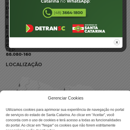
WhatsApp:
(48) 3664-1800
E-mail:
centraldeinformacoes@detran.sc.gov.br
ENDEREÇO
Endereço:
Av. Almirante Tamandaré - 480
Bairro:
Coqueiros, Florianópolis SC
CEP:
88.080-160
LOCALIZAÇÃO
Gerenciar Cookies
Utilizamos cookies para aprimorar sua experiência de navegação no portal
de serviços do estado de Santa Catarina. Ao clicar em “Aceitar”, você
concorda com o uso de cookies e terá acesso a todas as funcionalidades
do portal. Ao clicar em "Negar" os cookies que não forem estritamente