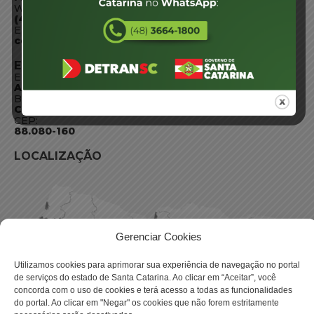
WhatsApp:
(48) 3664-1800
E-mail:
centraldeinformacoes@detran.sc.gov.br
ENDEREÇO
Endereço:
Av. Almirante Tamandaré - 480
Bairro:
Coqueiros, Florianópolis SC
CEP:
88.080-160
LOCALIZAÇÃO
Gerenciar Cookies
Utilizamos cookies para aprimorar sua experiência de navegação no portal
de serviços do estado de Santa Catarina. Ao clicar em “Aceitar”, você
concorda com o uso de cookies e terá acesso a todas as funcionalidades
do portal. Ao clicar em "Negar" os cookies que não forem estritamente