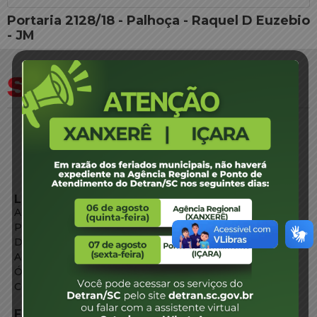
Portaria 2128/18 - Palhoça - Raquel D Euzebio
- JM
LINKS EXTERNOS
Agência de Notícias
Portal de Serviços
Diário Oficial
Acesso à Informação
Órgãos do Governo
Conheça SC
FALE CONOSCO