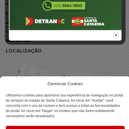
centraldeinformacoes@detran.sc.gov.br
ENDEREÇO
Endereço:
Av. Almirante Tamandaré - 480
Bairro:
Coqueiros, Florianópolis SC
CEP:
88.080-160
LOCALIZAÇÃO
Gerenciar Cookies
Utilizamos cookies para aprimorar sua experiência de navegação no portal
de serviços do estado de Santa Catarina. Ao clicar em “Aceitar”, você
concorda com o uso de cookies e terá acesso a todas as funcionalidades
do portal. Ao clicar em "Negar" os cookies que não forem estritamente
necessários serão desativados.