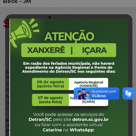
Beck - JM
LINKS EXTERNOS
Agência de Notícias
Portal de Serviços
Diário Oficial
Acesso à Informação
Órgãos do Governo
Conheça SC
FALE CONOSCO
WhatsApp:
(48) 3664-1800
E-mail: