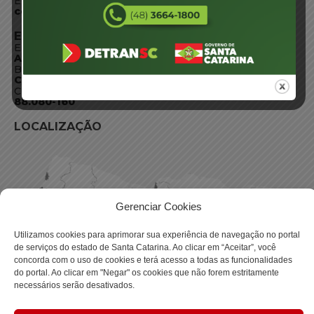
E-mail:
centraldeinformacoes@detran.sc.gov.br
ENDEREÇO
Endereço:
Av. Almirante Tamandaré - 480
Bairro:
Coqueiros, Florianópolis SC
CEP:
88.080-160
LOCALIZAÇÃO
Gerenciar Cookies
Utilizamos cookies para aprimorar sua experiência de navegação no portal
de serviços do estado de Santa Catarina. Ao clicar em “Aceitar”, você
concorda com o uso de cookies e terá acesso a todas as funcionalidades
do portal. Ao clicar em "Negar" os cookies que não forem estritamente
necessários serão desativados.