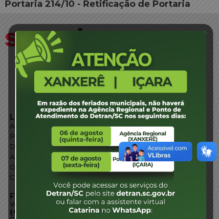
Portaria 214/10 - Retificação de Portaria
LINKS EXTERNOS
Agência de Notícias
Portal de Serviços
Diário Oficial
Acesso à Informação
Órgãos do Governo
Conheça SC
FALE CONOSCO
WhatsApp:
(48) 3664-1800