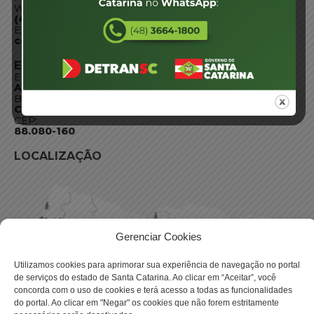
WhatsApp:
(48) 3664-1800
E-mail:
centraldeinformacoes@detran.sc.gov.br
ENDEREÇO
Endereço:
Av. Almirante Tamandaré - 480
Bairro:
Coqueiros, Florianópolis SC
CEP:
88.080-160
LOCALIZAÇÃO
Gerenciar Cookies
Utilizamos cookies para aprimorar sua experiência de navegação no portal
de serviços do estado de Santa Catarina. Ao clicar em “Aceitar”, você
concorda com o uso de cookies e terá acesso a todas as funcionalidades
do portal. Ao clicar em "Negar" os cookies que não forem estritamente