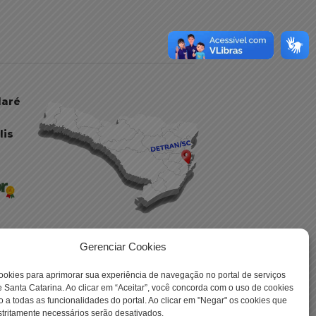
daré
lis
Gerenciar Cookies
ookies para aprimorar sua experiência de navegação no portal de serviços
 -
 Santa Catarina. Ao clicar em “Aceitar”, você concorda com o uso de cookies
o a todas as funcionalidades do portal. Ao clicar em "Negar" os cookies que
tritamente necessários serão desativados.