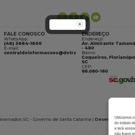
FALE CONOSCO
ENDEREÇO
WhatsApp:
Endereço:
(48) 3664-1800
Av. Almirante Taman
- 480
E-mail:
centraldeinformacoes@detran.sc.gov.br
Bairro:
Coqueiros, Florianópo
SC
CEP:
88.080-160
Utilizamos c
eservados SC - Governo de Santa Catarina |
Desenvolvimento
do estado de
e terá acess
não forem es