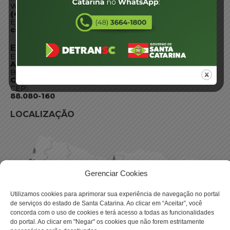
WhatsApp:
(48) 3664-1800
E-mail:
centraldeinformacoes@detran.sc.gov.br
ENDEREÇO
Endereço:
Av. Almirante Tamandaré - 480
Bairro:
Coqueiros, Florianópolis SC
CEP:
88.080-160
LOCALIZAÇÃO
Gerenciar Cookies
Utilizamos cookies para aprimorar sua experiência de navegação no portal
de serviços do estado de Santa Catarina. Ao clicar em “Aceitar”, você
concorda com o uso de cookies e terá acesso a todas as funcionalidades
do portal. Ao clicar em "Negar" os cookies que não forem estritamente