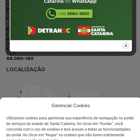
WhatsApp:
(48) 3664-1800
E-mail:
centraldeinformacoes@detran.sc.gov.br
ENDEREÇO
Endereço:
Av. Almirante Tamandaré - 480
Bairro:
Coqueiros, Florianópolis SC
CEP:
88.080-160
LOCALIZAÇÃO
Gerenciar Cookies
Utilizamos cookies para aprimorar sua experiência de navegação no portal
de serviços do estado de Santa Catarina. Ao clicar em “Aceitar”, você
concorda com o uso de cookies e terá acesso a todas as funcionalidades
do portal. Ao clicar em "Negar" os cookies que não forem estritamente