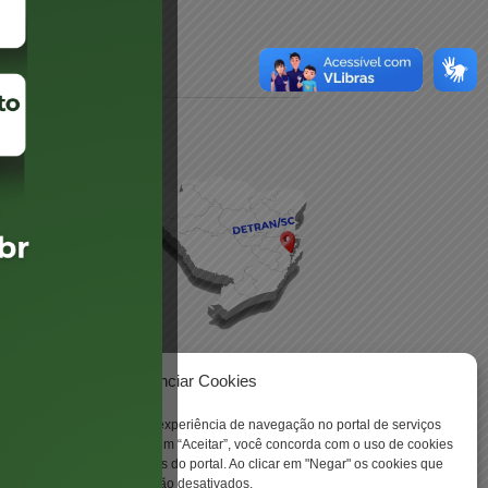
daré
lis
Gerenciar Cookies
ookies para aprimorar sua experiência de navegação no portal de serviços
 -
 Santa Catarina. Ao clicar em “Aceitar”, você concorda com o uso de cookies
o a todas as funcionalidades do portal. Ao clicar em "Negar" os cookies que
tritamente necessários serão desativados.