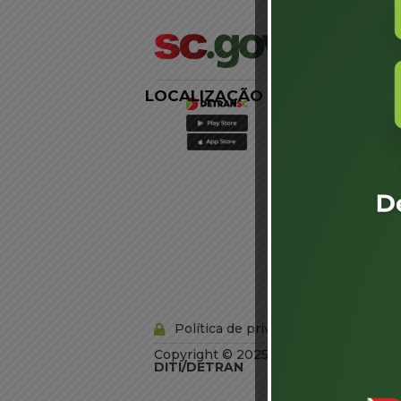
LOCALIZAÇÃO
LINKS
EXTERNOS
Agência de
Notícias
Portal de
Serviços
Diário Oficial
Acesso à
Informação
Órgãos do
Governo
Conheça SC
Política de privacidade
Copyright © 2025 Todos os Direitos R
DITI/DETRAN