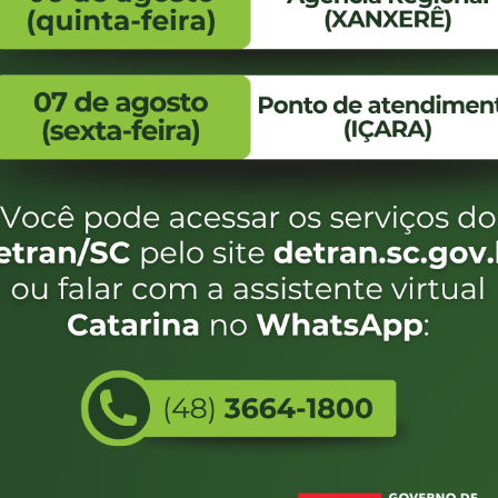
FALE CONOSCO
ENDEREÇO
WhatsApp:
Endereço:
(48) 3664-1800
Av. Almirante Taman
- 480
E-mail:
centraldeinformacoes@detran.sc.gov.br
Bairro:
Coqueiros, Florianópo
SC
CEP:
88.080-160
Utilizamos c
eservados SC - Governo de Santa Catarina |
Desenvolvimento
do estado de
e terá acess
não forem es