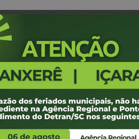
de Despachante
Portaria 231/04 - Credenciame
1157
100 KB
1
e agosto de 2012
e agosto de 2012