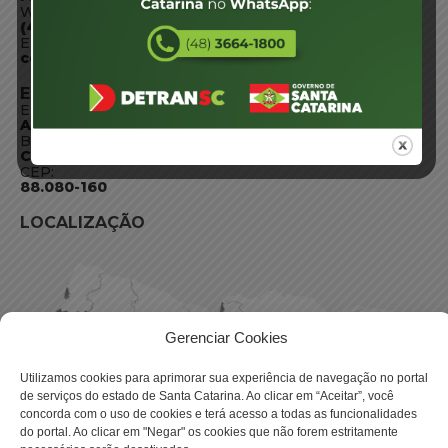
WhatsApp:
(48) 3664-1800
E-mail:
centraldeinformacoes@detran.sc.gov.br
ENDEREÇO
Endereço:
Av. Almirante Tamandaré - 480
Bairro:
Coqueiros, Florianópolis SC
CEP:
88.080-160
LOCALIZAÇÃO
Gerenciar Cookies
Utilizamos cookies para aprimorar sua experiência de navegação no portal
de serviços do estado de Santa Catarina. Ao clicar em “Aceitar”, você
concorda com o uso de cookies e terá acesso a todas as funcionalidades
do portal. Ao clicar em "Negar" os cookies que não forem estritamente