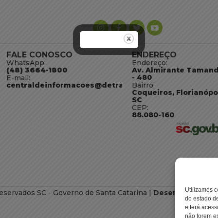
FALE CONOSCO
ENDEREÇO
WhatsApp:
Endereço:
(48) 3664-1800
Av. Almirante Taman
- 480
E-mail:
centraldeinformacoes@detran.sc.gov.br
Bairro:
Coqueiros, Florianópo
SC
CEP:
88.080-160
Utilizamos c
eservados SC - Governo de Santa Catarina |
Desenvolvimento
do estado de
e terá acess
não forem es