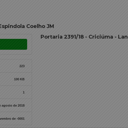
 Espindola Coelho JM
Portaria 2391/18 - Criciúma - La
223
100 KB
1
e agosto de 2018
ovembro de -0001