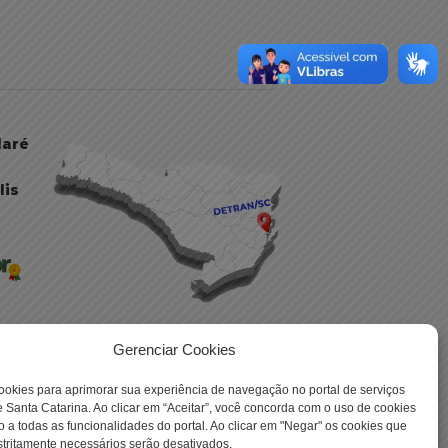
daré
lis
Gerenciar Cookies
ookies para aprimorar sua experiência de navegação no portal de serviços
 -
 Santa Catarina. Ao clicar em “Aceitar”, você concorda com o uso de cookies
o a todas as funcionalidades do portal. Ao clicar em "Negar" os cookies que
tritamente necessários serão desativados.