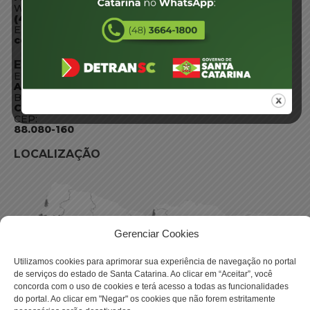
WhatsApp:
(48) 3664-1800
E-mail:
centraldeinformacoes@detran.sc.gov.br
ENDEREÇO
Endereço:
Av. Almirante Tamandaré - 480
Bairro:
Coqueiros, Florianópolis SC
CEP:
88.080-160
LOCALIZAÇÃO
Gerenciar Cookies
Utilizamos cookies para aprimorar sua experiência de navegação no portal
de serviços do estado de Santa Catarina. Ao clicar em “Aceitar”, você
concorda com o uso de cookies e terá acesso a todas as funcionalidades
do portal. Ao clicar em "Negar" os cookies que não forem estritamente