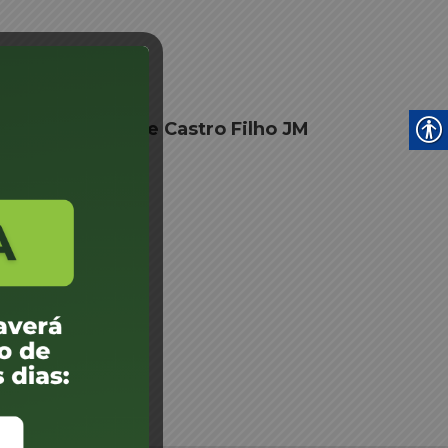
ceslau Candido de Castro Filho JM