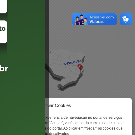
daré
lis
Gerenciar Cookies
ookies para aprimorar sua experiência de navegação no portal de serviços
 -
 Santa Catarina. Ao clicar em “Aceitar”, você concorda com o uso de cookies
o a todas as funcionalidades do portal. Ao clicar em "Negar" os cookies que
tritamente necessários serão desativados.