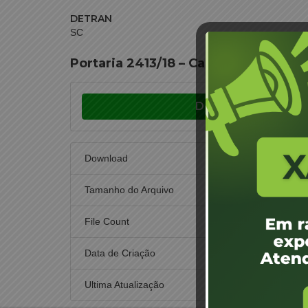
DETRAN
SC
Portaria 2413/18 – Capital – Vencesl
Download
Download
Tamanho do Arquivo
File Count
Data de Criação
29 d
Ultima Atualização
30 de n