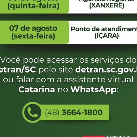
FALE CONOSCO
ENDEREÇO
WhatsApp:
Endereço:
(48) 3664-1800
Av. Almirante Taman
- 480
E-mail:
centraldeinformacoes@detran.sc.gov.br
Bairro:
Coqueiros, Florianópo
SC
CEP:
88.080-160
Utilizamos c
eservados SC - Governo de Santa Catarina |
Desenvolvimento
do estado de
e terá acess
não forem es