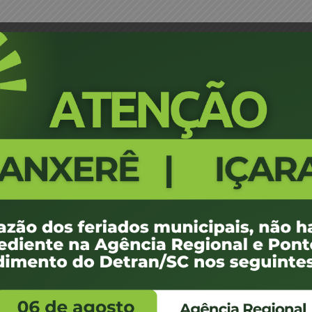
au Candido de Castro Filho JM
Portaria 2413/18 - Capital - Ven
248
100 KB
1
e agosto de 2018
ovembro de -0001