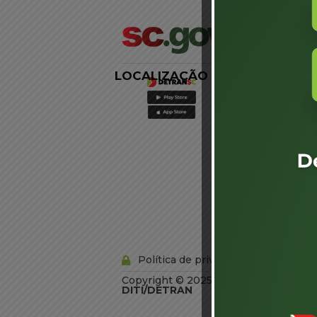
LOCALIZAÇÃO
LINKS
EXTERNOS
Agência de
Notícias
Portal de
Serviços
Diário Oficial
Acesso à
Informação
Órgãos do
Governo
Conheça SC
Política de privacidade
Copyright © 2025 Todos os Direitos R
DITI/DETRAN