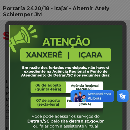
Portaria 2420/18 - Itajaí - Altemir Arely
Schlemper JM
LINKS EXTERNOS
Agência de Notícias
Portal de Serviços
Diário Oficial
Acesso à Informação
Órgãos do Governo
Conheça SC
FALE CONOSCO