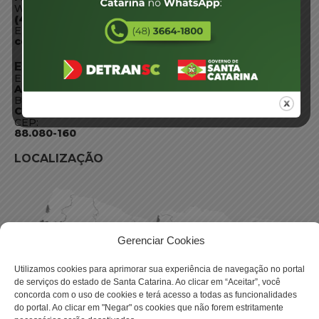
WhatsApp:
(48) 3664-1800
E-mail:
centraldeinformacoes@detran.sc.gov.br
ENDEREÇO
Endereço:
Av. Almirante Tamandaré - 480
Bairro:
Coqueiros, Florianópolis SC
CEP:
88.080-160
LOCALIZAÇÃO
Gerenciar Cookies
Utilizamos cookies para aprimorar sua experiência de navegação no portal
de serviços do estado de Santa Catarina. Ao clicar em “Aceitar”, você
concorda com o uso de cookies e terá acesso a todas as funcionalidades
do portal. Ao clicar em "Negar" os cookies que não forem estritamente