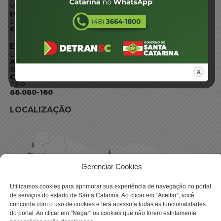
WhatsApp:
(48) 3664-1800
E-mail:
centraldeinformacoes@detran.sc.gov.br
ENDEREÇO
Endereço:
Av. Almirante Tamandaré - 480
Bairro:
Coqueiros, Florianópolis SC
CEP:
88.080-160
LOCALIZAÇÃO
Gerenciar Cookies
Utilizamos cookies para aprimorar sua experiência de navegação no portal
de serviços do estado de Santa Catarina. Ao clicar em “Aceitar”, você
concorda com o uso de cookies e terá acesso a todas as funcionalidades
do portal. Ao clicar em "Negar" os cookies que não forem estritamente