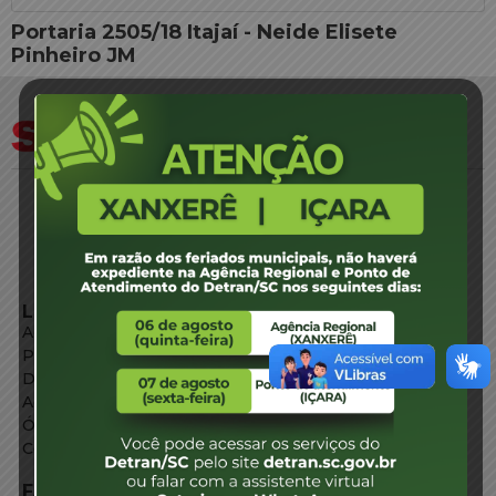
Portaria 2505/18 Itajaí - Neide Elisete
Pinheiro JM
LINKS EXTERNOS
Agência de Notícias
Portal de Serviços
Diário Oficial
Acesso à Informação
Órgãos do Governo
Conheça SC
FALE CONOSCO