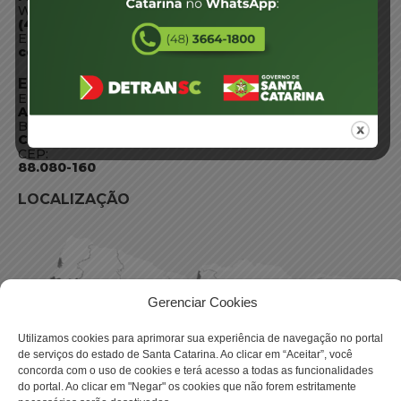
WhatsApp:
(48) 3664-1800
E-mail:
centraldeinformacoes@detran.sc.gov.br
ENDEREÇO
Endereço:
Av. Almirante Tamandaré - 480
Bairro:
Coqueiros, Florianópolis SC
CEP:
88.080-160
LOCALIZAÇÃO
Gerenciar Cookies
Utilizamos cookies para aprimorar sua experiência de navegação no portal
de serviços do estado de Santa Catarina. Ao clicar em “Aceitar”, você
concorda com o uso de cookies e terá acesso a todas as funcionalidades
do portal. Ao clicar em "Negar" os cookies que não forem estritamente