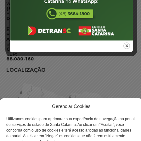
WhatsApp:
(48) 3664-1800
E-mail:
centraldeinformacoes@detran.sc.gov.br
ENDEREÇO
Endereço:
Av. Almirante Tamandaré - 480
Bairro:
Coqueiros, Florianópolis SC
CEP:
88.080-160
LOCALIZAÇÃO
Gerenciar Cookies
Utilizamos cookies para aprimorar sua experiência de navegação no portal
de serviços do estado de Santa Catarina. Ao clicar em “Aceitar”, você
concorda com o uso de cookies e terá acesso a todas as funcionalidades
do portal. Ao clicar em "Negar" os cookies que não forem estritamente