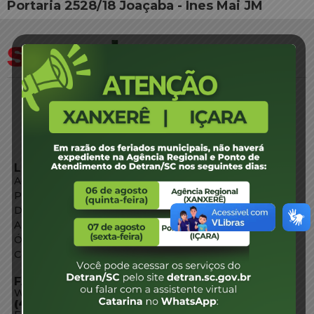
Portaria 2528/18 Joaçaba - Ines Mai JM
LINKS EXTERNOS
Agência de Notícias
Portal de Serviços
Diário Oficial
Acesso à Informação
Órgãos do Governo
Conheça SC
FALE CONOSCO
WhatsApp:
(48) 3664-1800