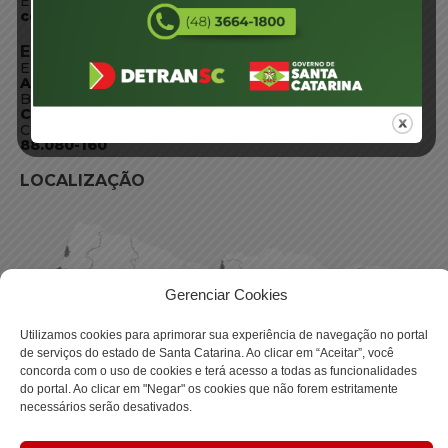
E-mail:
centraldeinformacoes@detran.sc.gov.br
ENDEREÇO
Endereço:
Av. Almirante Tamandaré - 480
Bairro:
Coqueiros, Florianópolis SC
CEP:
88.080-160
LOCALIZAÇÃO
Gerenciar Cookies
Utilizamos cookies para aprimorar sua experiência de navegação no portal
de serviços do estado de Santa Catarina. Ao clicar em “Aceitar”, você
concorda com o uso de cookies e terá acesso a todas as funcionalidades
do portal. Ao clicar em "Negar" os cookies que não forem estritamente
necessários serão desativados.