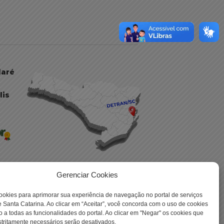
daré
lis
Gerenciar Cookies
ookies para aprimorar sua experiência de navegação no portal de serviços
 -
 Santa Catarina. Ao clicar em “Aceitar”, você concorda com o uso de cookies
o a todas as funcionalidades do portal. Ao clicar em "Negar" os cookies que
tritamente necessários serão desativados.