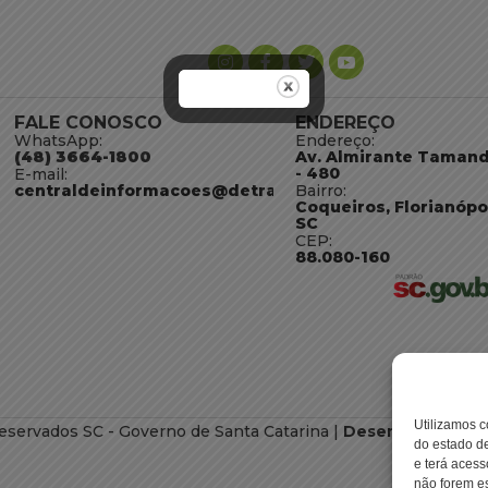
FALE CONOSCO
ENDEREÇO
WhatsApp:
Endereço:
(48) 3664-1800
Av. Almirante Taman
- 480
E-mail:
centraldeinformacoes@detran.sc.gov.br
Bairro:
Coqueiros, Florianópo
SC
CEP:
88.080-160
Utilizamos c
eservados SC - Governo de Santa Catarina |
Desenvolvimento
do estado de
e terá acess
não forem es