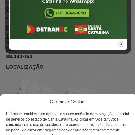
WhatsApp:
(48) 3664-1800
E-mail:
centraldeinformacoes@detran.sc.gov.br
ENDEREÇO
Endereço:
Av. Almirante Tamandaré - 480
Bairro:
Coqueiros, Florianópolis SC
CEP:
88.080-160
LOCALIZAÇÃO
Gerenciar Cookies
Utilizamos cookies para aprimorar sua experiência de navegação no portal
de serviços do estado de Santa Catarina. Ao clicar em “Aceitar”, você
concorda com o uso de cookies e terá acesso a todas as funcionalidades
do portal. Ao clicar em "Negar" os cookies que não forem estritamente