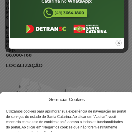
WhatsApp:
(48) 3664-1800
E-mail:
centraldeinformacoes@detran.sc.gov.br
ENDEREÇO
Endereço:
Av. Almirante Tamandaré - 480
Bairro:
Coqueiros, Florianópolis SC
CEP:
88.080-160
LOCALIZAÇÃO
Gerenciar Cookies
Utilizamos cookies para aprimorar sua experiência de navegação no portal
de serviços do estado de Santa Catarina. Ao clicar em “Aceitar”, você
concorda com o uso de cookies e terá acesso a todas as funcionalidades
do portal. Ao clicar em "Negar" os cookies que não forem estritamente