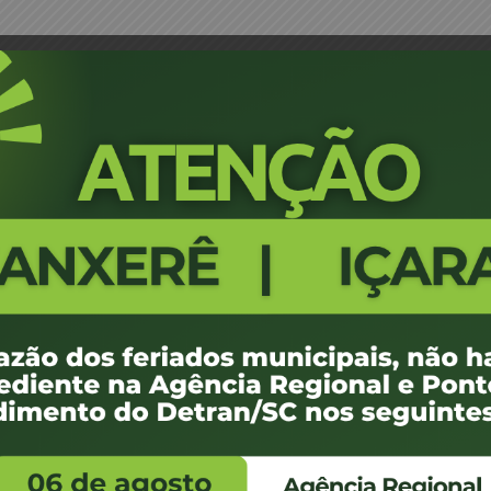
 Plankitca – JM
Portaria 2719/18 - São José - Jua
245
100 KB
1
setembro de 2018
ovembro de -0001