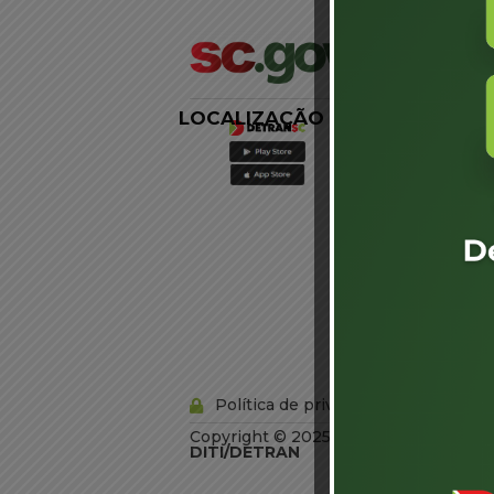
LOCALIZAÇÃO
LINKS
EXTERNOS
Agência de
Notícias
Portal de
Serviços
Diário Oficial
Acesso à
Informação
Órgãos do
Governo
Conheça SC
Política de privacidade
Copyright © 2025 Todos os Direitos R
DITI/DETRAN