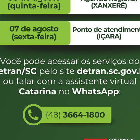
FALE CONOSCO
ENDEREÇO
WhatsApp:
Endereço:
(48) 3664-1800
Av. Almirante Taman
- 480
E-mail:
centraldeinformacoes@detran.sc.gov.br
Bairro:
Coqueiros, Florianópo
SC
CEP:
88.080-160
Utilizamos c
eservados SC - Governo de Santa Catarina |
Desenvolvimento
do estado de
e terá acess
não forem es