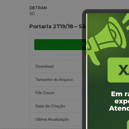
DETRAN
SC
Portaria 2719/18 – São José – Juares
Download
Download
Tamanho do Arquivo
File Count
Data de Criação
10 de 
Ultima Atualização
30 de n