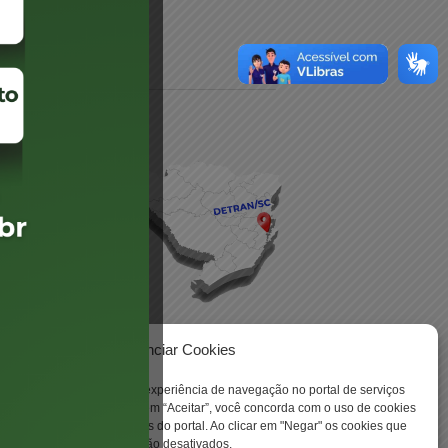
daré
lis
Gerenciar Cookies
ookies para aprimorar sua experiência de navegação no portal de serviços
 -
 Santa Catarina. Ao clicar em “Aceitar”, você concorda com o uso de cookies
o a todas as funcionalidades do portal. Ao clicar em "Negar" os cookies que
tritamente necessários serão desativados.