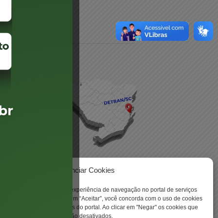
daré
lis
Gerenciar Cookies
ookies para aprimorar sua experiência de navegação no portal de serviços
 -
 Santa Catarina. Ao clicar em “Aceitar”, você concorda com o uso de cookies
o a todas as funcionalidades do portal. Ao clicar em "Negar" os cookies que
tritamente necessários serão desativados.