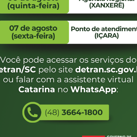
FALE CONOSCO
ENDEREÇO
WhatsApp:
Endereço:
(48) 3664-1800
Av. Almirante Taman
- 480
E-mail:
centraldeinformacoes@detran.sc.gov.br
Bairro:
Coqueiros, Florianópo
SC
CEP:
88.080-160
Utilizamos c
eservados SC - Governo de Santa Catarina |
Desenvolvimento
do estado de
e terá acess
não forem es