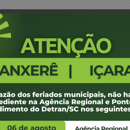
ta Médica – São José
Portaria 273/13 - Designação de
1100
100 KB
1
 de julho de 2013
 de julho de 2013