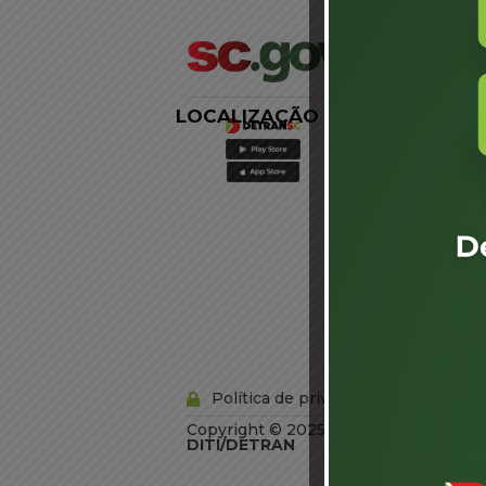
LOCALIZAÇÃO
LINKS
EXTERNOS
Agência de
Notícias
Portal de
Serviços
Diário Oficial
Acesso à
Informação
Órgãos do
Governo
Conheça SC
Política de privacidade
Copyright © 2025 Todos os Direitos R
DITI/DETRAN