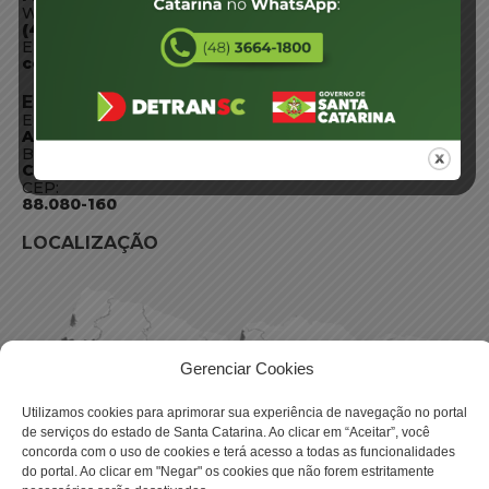
WhatsApp:
(48) 3664-1800
E-mail:
centraldeinformacoes@detran.sc.gov.br
ENDEREÇO
Endereço:
Av. Almirante Tamandaré - 480
Bairro:
Coqueiros, Florianópolis SC
CEP:
88.080-160
LOCALIZAÇÃO
Gerenciar Cookies
Utilizamos cookies para aprimorar sua experiência de navegação no portal
de serviços do estado de Santa Catarina. Ao clicar em “Aceitar”, você
concorda com o uso de cookies e terá acesso a todas as funcionalidades
do portal. Ao clicar em "Negar" os cookies que não forem estritamente