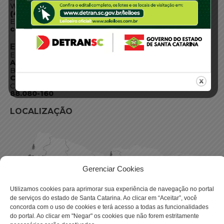
WhatsApp:
(48) 3664-1800
E-mail:
centraldeinformacoes@detran.sc.gov.br
ENDEREÇO
Endereço:
Av. Almirante Tamandaré - 480
Bairro:
Coqueiros, Florianópolis SC
CEP:
88.080-160
LOCALIZAÇÃO
Gerenciar Cookies
Utilizamos cookies para aprimorar sua experiência de navegação no portal
de serviços do estado de Santa Catarina. Ao clicar em “Aceitar”, você
concorda com o uso de cookies e terá acesso a todas as funcionalidades
do portal. Ao clicar em "Negar" os cookies que não forem estritamente