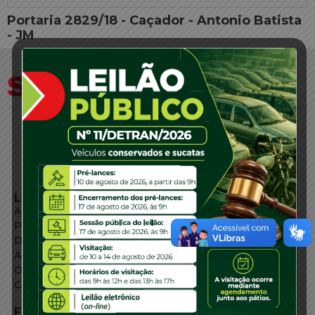
Portaria 2829/18 - Caçador - Antonio Batista
- JM
LINKS EXTERNOS
Agência de Notícias
Portal de Serviços
Diário Oficial
Acesso à Informação
Órgãos do Governo
Conheça SC
FALE CONOSCO