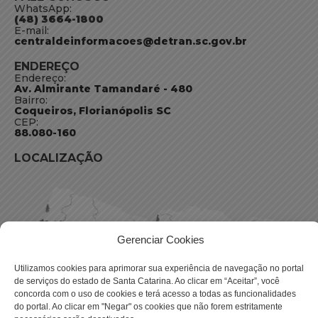
WhatsApp:
(48) 3664-1800
E-mail:
centraldeinformacoes@detran.sc.gov.br
ENDEREÇO
Endereço:
Av. Almirante Tamandaré - 480
Bairro:
Coqueiros, Florianópolis SC
CEP:
88.080-160
LOCALIZAÇÃO
Gerenciar Cookies
Utilizamos cookies para aprimorar sua experiência de navegação no portal
de serviços do estado de Santa Catarina. Ao clicar em “Aceitar”, você
concorda com o uso de cookies e terá acesso a todas as funcionalidades
do portal. Ao clicar em "Negar" os cookies que não forem estritamente