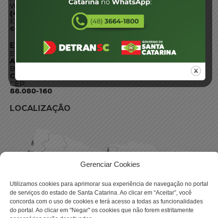
WhatsApp:
(48) 3664-1800
E-mail:
centraldeinformacoes@detran.sc.gov.br
ENDEREÇO
Endereço:
Av. Almirante Tamandaré - 480
Bairro:
Coqueiros, Florianópolis SC
CEP:
88.080-160
LOCALIZAÇÃO
Gerenciar Cookies
Utilizamos cookies para aprimorar sua experiência de navegação no portal
de serviços do estado de Santa Catarina. Ao clicar em “Aceitar”, você
concorda com o uso de cookies e terá acesso a todas as funcionalidades
do portal. Ao clicar em "Negar" os cookies que não forem estritamente