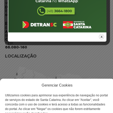
WhatsApp:
(48) 3664-1800
E-mail:
centraldeinformacoes@detran.sc.gov.br
ENDEREÇO
Endereço:
Av. Almirante Tamandaré - 480
Bairro:
Coqueiros, Florianópolis SC
CEP:
88.080-160
LOCALIZAÇÃO
Gerenciar Cookies
Utilizamos cookies para aprimorar sua experiência de navegação no portal
de serviços do estado de Santa Catarina. Ao clicar em “Aceitar”, você
concorda com o uso de cookies e terá acesso a todas as funcionalidades
do portal. Ao clicar em "Negar" os cookies que não forem estritamente