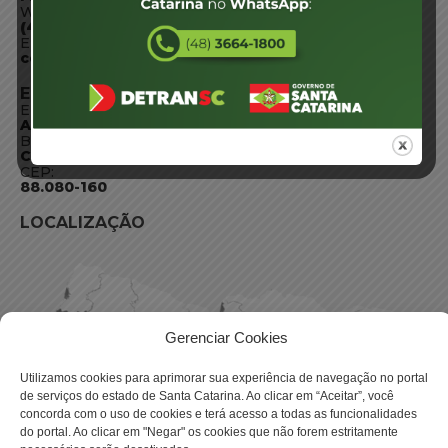
WhatsApp:
(48) 3664-1800
E-mail:
centraldeinformacoes@detran.sc.gov.br
ENDEREÇO
Endereço:
Av. Almirante Tamandaré - 480
Bairro:
Coqueiros, Florianópolis SC
CEP:
88.080-160
LOCALIZAÇÃO
Gerenciar Cookies
Utilizamos cookies para aprimorar sua experiência de navegação no portal
de serviços do estado de Santa Catarina. Ao clicar em “Aceitar”, você
concorda com o uso de cookies e terá acesso a todas as funcionalidades
do portal. Ao clicar em "Negar" os cookies que não forem estritamente