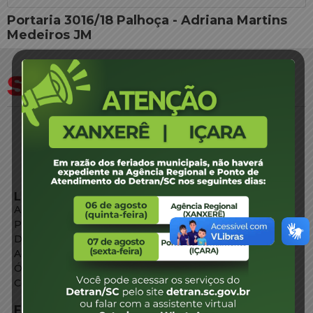
Portaria 3016/18 Palhoça - Adriana Martins
Medeiros JM
LINKS EXTERNOS
Agência de Notícias
Portal de Serviços
Diário Oficial
Acesso à Informação
Órgãos do Governo
Conheça SC
FALE CONOSCO