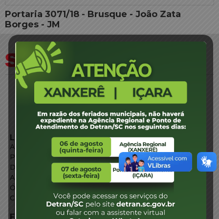
Portaria 3071/18 - Brusque - João Zata
Borges - JM
LINKS EXTERNOS
Agência de Notícias
Portal de Serviços
Diário Oficial
Acesso à Informação
Órgãos do Governo
Conheça SC
FALE CONOSCO