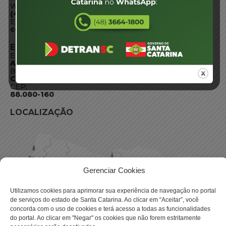
WhatsApp:
(48) 3664-1800
E-mail:
centraldeinformacoes@detran.sc.gov.br
ENDEREÇO
Endereço:
Av. Almirante Tamandaré - 480
Bairro:
Coqueiros, Florianópolis SC
CEP:
88.080-160
LOCALIZAÇÃO
Gerenciar Cookies
Utilizamos cookies para aprimorar sua experiência de navegação no portal
de serviços do estado de Santa Catarina. Ao clicar em “Aceitar”, você
concorda com o uso de cookies e terá acesso a todas as funcionalidades
do portal. Ao clicar em "Negar" os cookies que não forem estritamente