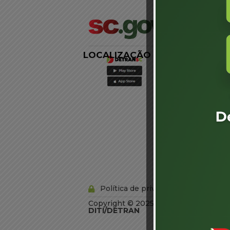
LOCALIZAÇÃO
LINKS
EXTERNOS
Agência de
Notícias
Portal de
Serviços
Diário Oficial
Acesso à
Informação
Órgãos do
Governo
Conheça SC
Política de privacidade
Copyright © 2025 Todos os Direitos R
DITI/DETRAN