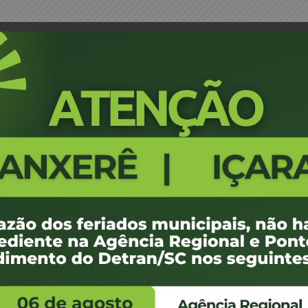
de Despachante
Portaria 316/04 - Credenciame
1108
100 KB
1
e agosto de 2012
e agosto de 2012