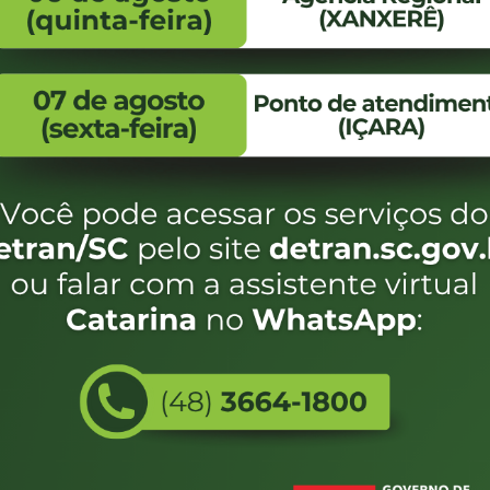
FALE CONOSCO
ENDEREÇO
WhatsApp:
Endereço:
(48) 3664-1800
Av. Almirante Taman
- 480
E-mail:
centraldeinformacoes@detran.sc.gov.br
Bairro:
Coqueiros, Florianópo
SC
CEP:
88.080-160
Utilizamos c
eservados SC - Governo de Santa Catarina |
Desenvolvimento
do estado de
e terá acess
não forem es