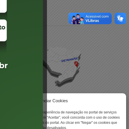
daré
lis
Gerenciar Cookies
ookies para aprimorar sua experiência de navegação no portal de serviços
 -
 Santa Catarina. Ao clicar em “Aceitar”, você concorda com o uso de cookies
o a todas as funcionalidades do portal. Ao clicar em "Negar" os cookies que
tritamente necessários serão desativados.