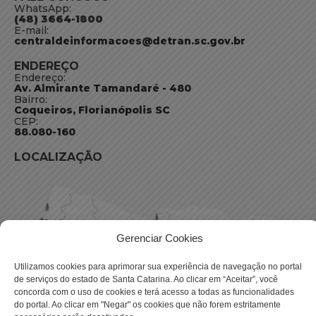
WhatsApp:
(48) 3664-1800
E-mail:
centraldeinformacoes@detran.sc.gov.br
ENDEREÇO
Endereço:
Av. Almirante Tamandaré - 480
Bairro:
Coqueiros, Florianópolis SC
CEP:
88.080-160
LOCALIZAÇÃO
Gerenciar Cookies
Utilizamos cookies para aprimorar sua experiência de navegação no portal
de serviços do estado de Santa Catarina. Ao clicar em “Aceitar”, você
concorda com o uso de cookies e terá acesso a todas as funcionalidades
do portal. Ao clicar em "Negar" os cookies que não forem estritamente